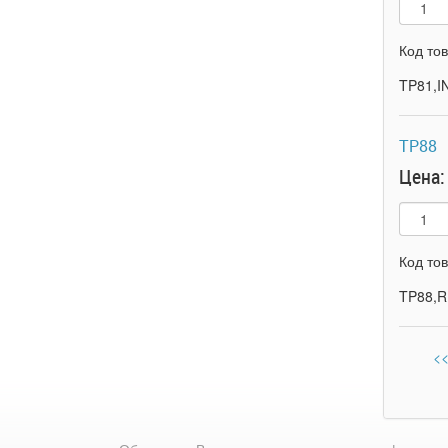
Код то
TP81,I
TP88
Цена:
Код то
TP88,R
<<