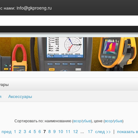
с нами: info@gkproeng.ru
уары
я
Аксессуары
Сортировать по: наименованию (
возр
/
убыв
), цене (
возр
/
убыв
)
 пред
1
2
3
4
5
6
7
8
9
10
11
12
...
17
след >>
|
показать 