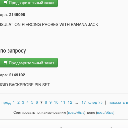
Предварительный заказ
вара:
2149098
NSULATION PIERCING PROBES WITH BANANA JACK
 по запросу
Предварительный заказ
вара:
2149102
IGID BACKPROBE PIN SET
 пред
1
2
3
4
5
6
7
8
9
10
11
12
...
17
след >>
|
показать 
Сортировать по: наименованию (
возр
/
убыв
), цене (
возр
/
убыв
)