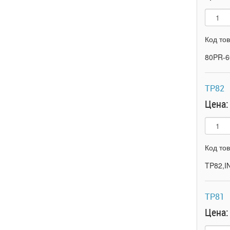
Код то
80PR-6
TP82
Цена:
Код то
TP82,I
TP81
Цена: