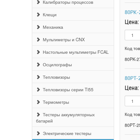
Калибраторы процессов
80PK-
Клещи
Цена:
Механика
Мультиметры и CNX
Код то
Настольные мультиметры FCAL
80PK-
Осцилографы
Тепловизоры
80PT-
Цена:
Тепловизоры серии Ti55
Термометры
Код то
Тестеры аккумуляторных
батарей
80PT-2
Электрические тестеры