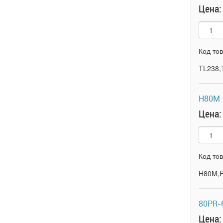
Цена:
Код то
TL238
H80M
Цена:
Код то
H80M,
80PR-
Цена: